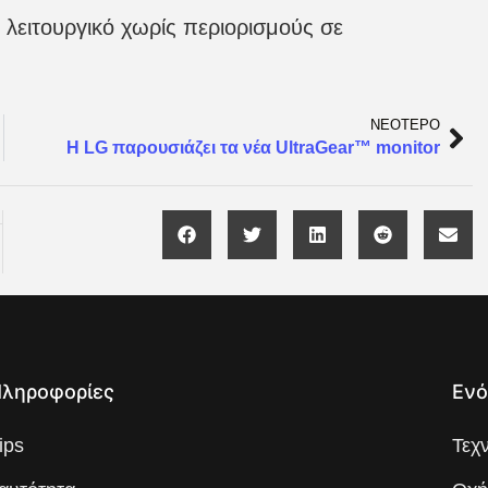
ειτουργικό χωρίς περιορισμούς σε
ΝΕΟΤΕΡΟ
Η LG παρουσιάζει τα νέα UltraGear™ monitor
ληροφορίες
Ενό
ips
Τεχ