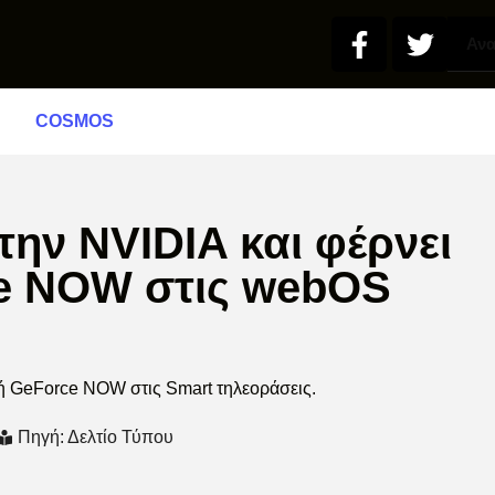
COSMOS
την NVIDIA και φέρνει
e NOW στις webOS
ή GeForce NOW στις Smart τηλεοράσεις.
Πηγή: Δελτίο Τύπου