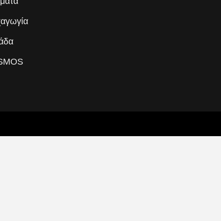
ματα
αγωγία
άδα
SMOS