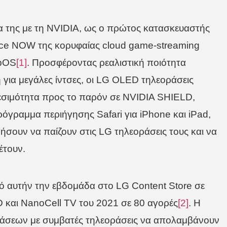
 της με τη NVIDIA, ως ο πρώτος κατασκευαστής
ce NOW της κορυφαίας cloud game-streaming
ebOS
[1]
. Προσφέροντας ρεαλιστική ποιότητα
για μεγάλες ίντσες, οι LG OLED τηλεοράσεις
εσιμότητα προς το παρόν σε NVIDIA SHIELD,
γραμμα περιήγησης Safari για iPhone και iPad,
ήσουν να παίζουν στις LG τηλεοράσεις τους και να
έτουν.
πό αυτήν την εβδομάδα στο LG Content Store σε
και NanoCell TV του 2021 σε 80 αγορές
[2]
. Η
ράσεων με συμβατές τηλεοράσεις να απολαμβάνουν