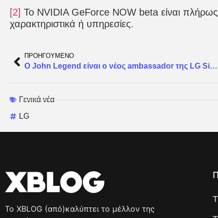
[2]
Το NVIDIA GeForce NOW beta είναι πλήρως λ
χαρακτηριστικά ή υπηρεσίες.
ΠΡΟΗΓΟΥΜΕΝΟ
Ο John Legend είναι ο νέος ambassador της LG Signature
Γενικά νέα
LG
Π
T
Το XBLOG (από)καλύπτει το μέλλον της