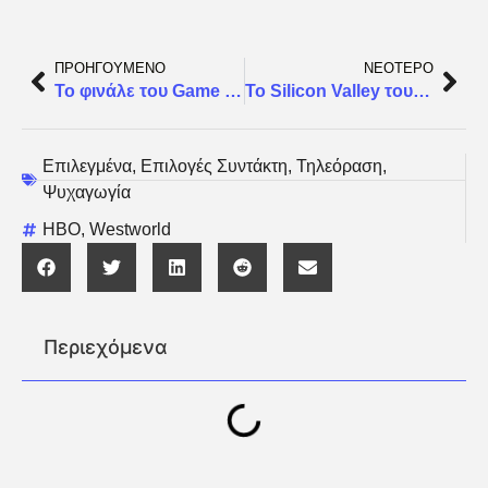
ΠΡΟΗΓΟΥΜΕΝΟ
ΝΕΟΤΕΡΟ
To φινάλε του Game of Thrones έγραψε ιστορία για το HBO
Το Silicon Valley του HBO επιστρέφει τον Απρίλιο
Επιλεγμένα
,
Επιλογές Συντάκτη
,
Τηλεόραση
,
Ψυχαγωγία
HBO
,
Westworld
Περιεχόμενα