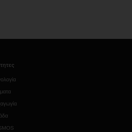
τητες
νολογία
ματα
αγωγία
άδα
SMOS