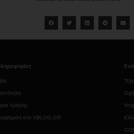
ληροφορίες
Ενό
ips
Τεχ
αυτότητα
Οχή
ροι Χρήσης
Ψυχ
ιαφήμιση στο XBLOG.GR
Ελλ
CO