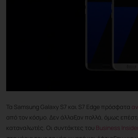
Τα Samsung Galaxy S7 και S7 Edge πρόσφατα
α
από τον κόσμο.
Δεν άλλαξαν πολλά, όμως επέσ
καταναλωτές. Οι συντάκτες του
Business Inside