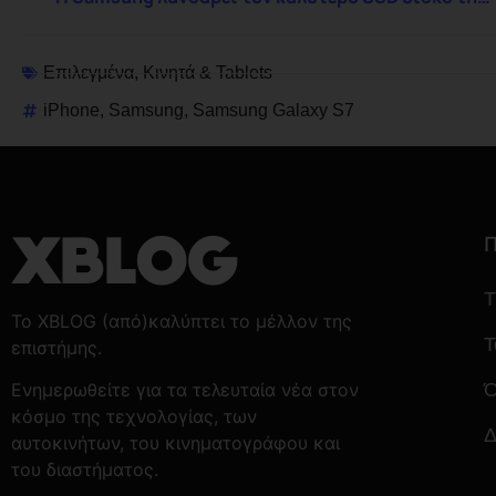
Επιλεγμένα
,
Κινητά & Tablets
iPhone
,
Samsung
,
Samsung Galaxy S7
Π
T
Το XBLOG (από)καλύπτει το μέλλον της
Τ
επιστήμης.
Ό
Ενημερωθείτε για τα τελευταία νέα στον
κόσμο της τεχνολογίας, των
Δ
αυτοκινήτων, του κινηματογράφου και
του διαστήματος.