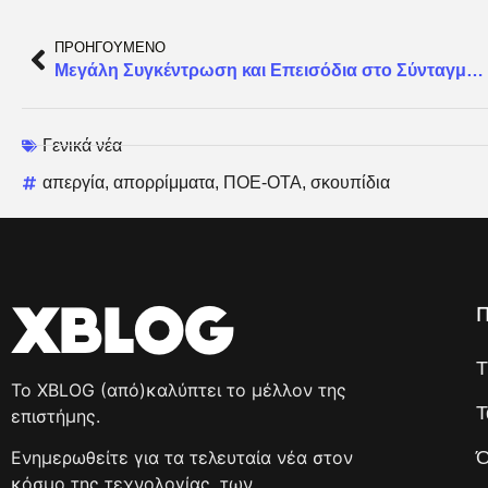
ΠΡΟΗΓΟΥΜΕΝΟ
Μεγάλη Συγκέντρωση και Επεισόδια στο Σύνταγμα – LIVE STREAMING
Γενικά νέα
απεργία
,
απορρίμματα
,
ΠΟΕ-ΟΤΑ
,
σκουπίδια
Π
T
Το XBLOG (από)καλύπτει το μέλλον της
Τ
επιστήμης.
Ό
Ενημερωθείτε για τα τελευταία νέα στον
κόσμο της τεχνολογίας, των