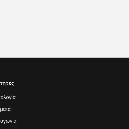
τητες
νολογία
ματα
αγωγία